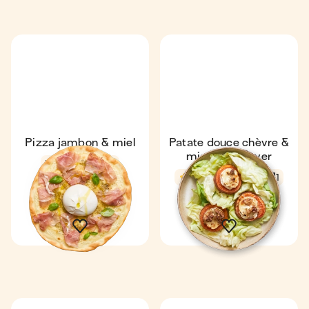
Pizza jambon & miel
Patate douce chèvre &
miel au air-fryer
Express
4,6
4,7
34 min
1
16 min
2