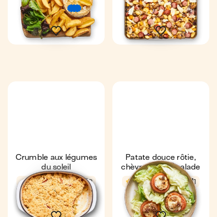
22 min
€
€
€
1 camembert
2
Crumble aux légumes
Patate douce rôtie,
du soleil
chèvre, miel & salade
4,4
56 min
2
4,6
24 min
1