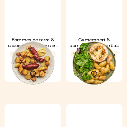
Pommes de terre &
Camembert &
saucisses rôties au air-
pommes de terre rôtis
fryer
au air-fryer
4,5
34 min
1
4,8
24 min
2