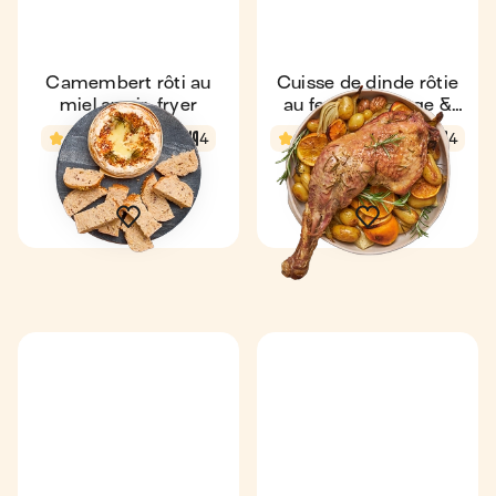
Camembert rôti au
Cuisse de dinde rôtie
miel au air-fryer
au fenouil, orange &
pommes grenailles
4,7
21 min
4
4,2
1 h 3 min
4