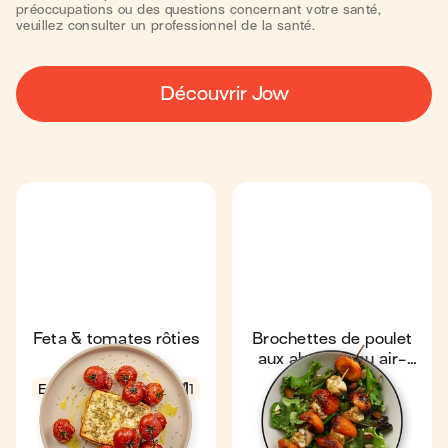
préoccupations ou des questions concernant votre santé,
veuillez consulter un professionnel de la santé.
Découvrir Jow
Feta & tomates rôties
Brochettes de poulet
au air-fryer
aux abricots au air-
fryer
Express
12 min
1
18 min
1