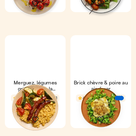
Merguez, légumes
Brick chèvre & poire au
grillés & riz à la
air-fryer
provençale
4,8
29 min
1
4,9
16 min
€
€
€
1