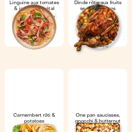
Linguine aux tomates
Dinde rôtie aux fruits
& jambon végétal
secs & légumes
4,5
16 min
1
4,5
1 h 55 min
1 dinde rôtie
6
Camembert rôti &
One pan saucisses,
potatoes
gnocchi & butternut
Coup de ❤️
4,7
4,5
37 min
1