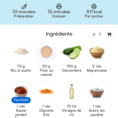
10 minutes
12 minutes
511 kcal
Préparation
Cuisson
Par portion
ingrédients
70 g
50 g
150 g
2 càc
Riz (à sushi)
Thon au
Concombre
Mayonnaise
naturel
Facultatif
1 càc
1 càc
10 ml
1 càc
Sauce
Oignons
Vinaigre de
Sucre (en
piment
frits
riz
poudre)