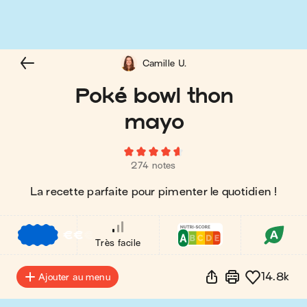
Camille U.
Poké bowl thon
mayo
274 notes
La recette parfaite pour pimenter le quotidien !
€
€
€
Très facile
14.8k
Ajouter au menu