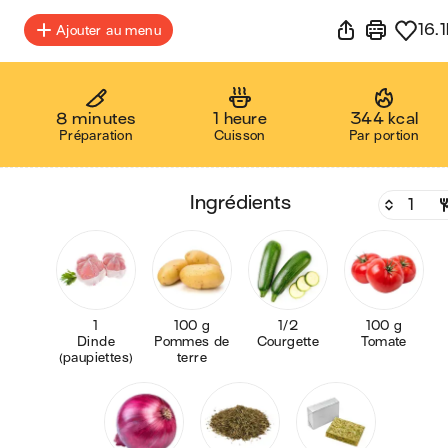
16.1
Ajouter au menu
8 minutes
1 heure
344 kcal
Préparation
Cuisson
Par portion
ingrédients
1
100 g
1/2
100 g
Dinde
Pommes de
Courgette
Tomate
(paupiettes)
terre