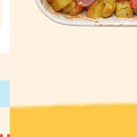
l
€
g
on
g
on
g