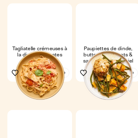
Tagliatelle crémeuses à
Paupiettes de dinde,
la dinde & tomates
butternut, haricots &
cerises
sauce moutarde miel
Voir la recette
Voir la recette