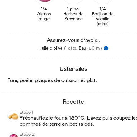
1/4
1 pinc.
1/4
Oignon
Herbes de
Bouillon de
rouge
Provence
volaille
(cube)
Assurez-vous d'avoir...
Huile d'olive
(1 càc)
,
Eau
(80 ml)
ustensiles
four, poêle, plaques de cuisson et plat
.
recette
Étape 1
Préchauffez le four à 180°C. Lavez puis coupez les
pommes de terre en petits dés.
Étape 2