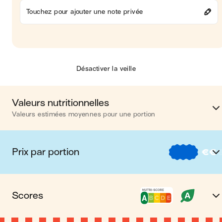
Touchez pour ajouter une note privée
Désactiver la veille
Valeurs nutritionnelles
Valeurs estimées moyennes pour une portion
Calories
344 kca
Prix par portion
€
€
Matières grasses
5 
€
Nos recettes à -2 € par porti
Glucides
34 
Scores
€€
Nos recettes entre 2 € et 4 € par porti
Protéines
36 
Nutri-score A