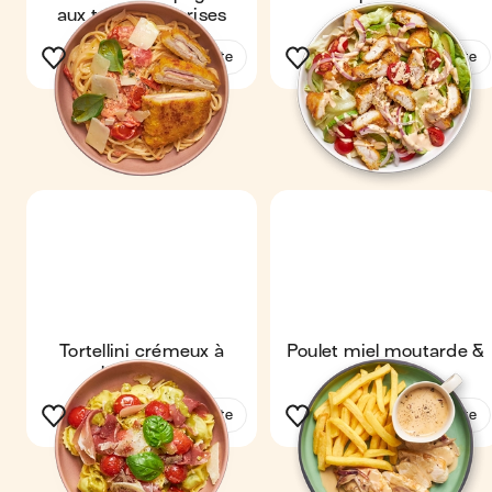
aux tomates cerises
Voir la recette
Voir la recette
Tortellini crémeux à
Poulet miel moutarde &
l'italienne
frites
Voir la recette
Voir la recette