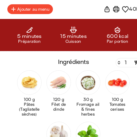
40
Ajouter au menu
5 minutes
15 minutes
600 kcal
Préparation
Cuisson
Par portion
ingrédients
100 g
120 g
30 g
100 g
Pâtes
Filet de
Fromage ail
Tomates
(Tagliatelle
dinde
& fines
cerises
sèches)
herbes