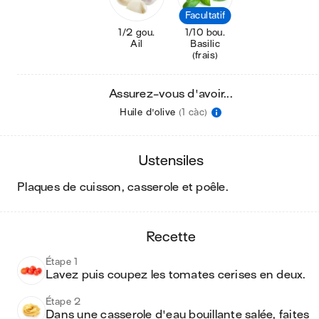
Facultatif
1/2 gou.
1/10 bou.
Ail
Basilic
(frais)
Assurez-vous d'avoir...
Huile d'olive
(1 càc)
ustensiles
plaques de cuisson, casserole et poêle
.
recette
Étape 1
Lavez puis coupez les tomates cerises en deux. 
Étape 2
Dans une casserole d'eau bouillante salée, faites 