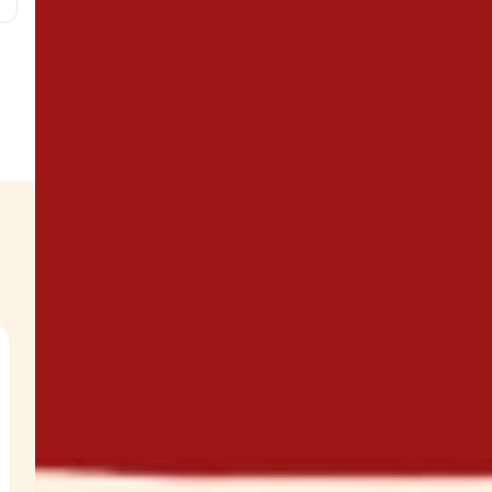
es
t
s