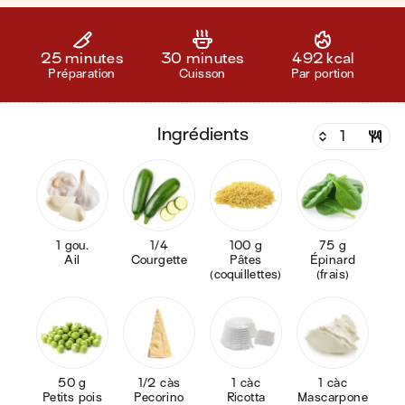
25 minutes
30 minutes
492 kcal
Préparation
Cuisson
Par portion
ingrédients
1 gou.
1/4
100 g
75 g
Ail
Courgette
Pâtes
Épinard
(coquillettes)
(frais)
50 g
1/2 càs
1 càc
1 càc
Petits pois
Pecorino
Ricotta
Mascarpone