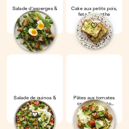
Salade d’asperges &
Cake aux petits pois,
œuf mollet
feta & menthe
Salade de quinoa &
Pâtes aux tomates
yaourt
cerises & pesto
maison