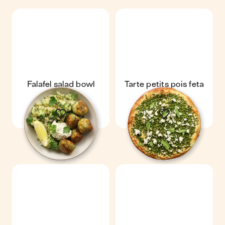
Falafel salad bowl
Tarte petits pois feta
menthe