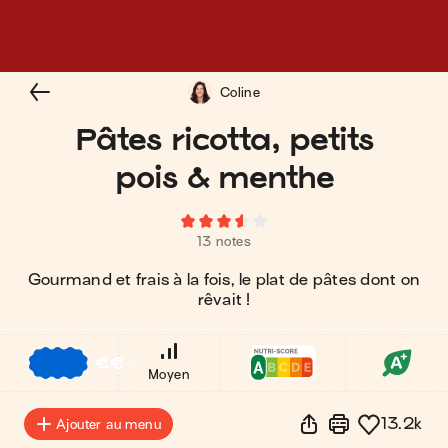
Coline
Pâtes ricotta, petits
pois & menthe
13 notes
Gourmand et frais à la fois, le plat de pâtes dont on
rêvait !
€
€
€
Moyen
13.2k
Ajouter au menu