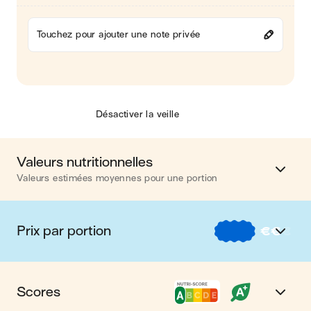
Touchez pour ajouter une note privée
Désactiver la veille
Valeurs nutritionnelles
Valeurs estimées moyennes pour une portion
Calories
492 kcal
Prix par portion
€
€
€
Matières grasses
10 g
€
Nos recettes à -2 € par portion
Glucides
75 g
Scores
€€
Nos recettes entre 2 € et 4 € par portion