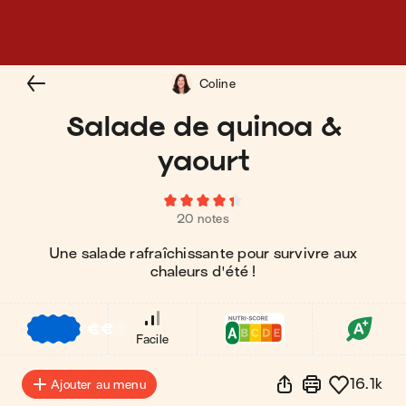
Coline
Salade de quinoa &
yaourt
20 notes
Une salade rafraîchissante pour survivre aux
chaleurs d'été !
€
€
€
Facile
16.1k
Ajouter au menu