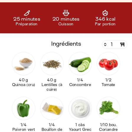
25 minutes
20 minutes
346 kcal
Préparation
Cuisson
Par portion
ingrédients
40 g
40 g
1/4
1/2
Quinoa (cru)
Lentilles (à
Concombre
Tomate
cuire)
1/4
1/4
1 càs
1/10 bou.
Poivron vert
Bouillon de
Yaourt Grec
Coriandre