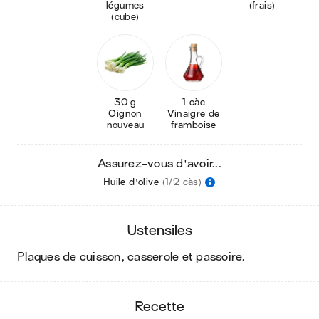
légumes
(frais)
(cube)
30 g
1 càc
Oignon
Vinaigre de
nouveau
framboise
Assurez-vous d'avoir...
Huile d'olive
(1/2 càs)
ustensiles
plaques de cuisson, casserole et passoire
.
recette