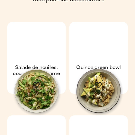
Salade de nouilles,
Quinoa green bowl
courgette & sésame