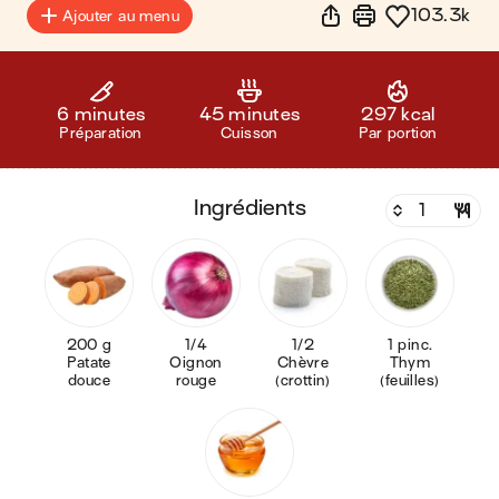
103.3k
Ajouter au menu
6 minutes
45 minutes
297 kcal
Préparation
Cuisson
Par portion
ingrédients
200 g
1/4
1/2
1 pinc.
Patate
Oignon
Chèvre
Thym
douce
rouge
(crottin)
(feuilles)