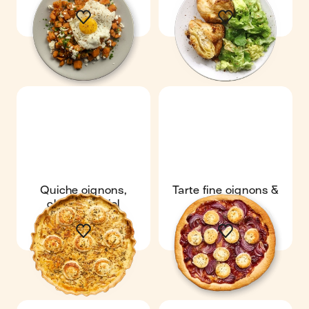
plat
Quiche oignons,
Tarte fine oignons &
chèvre & miel
chèvre