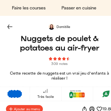
Faire les courses
Passer en cuisine
Domitille
Nuggets de poulet &
potatoes au air-fryer
309 notes
Cette recette de nuggets est un vrai jeu d'enfants à
réaliser !
€
€
€
Très facile
19.8
Ajouter au menu