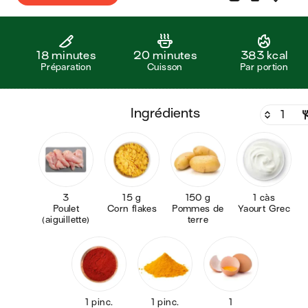
18 minutes
20 minutes
383 kcal
Préparation
Cuisson
Par portion
ingrédients
3
15 g
150 g
1 càs
Poulet
Corn flakes
Pommes de
Yaourt Grec
(aiguillette)
terre
1 pinc.
1 pinc.
1