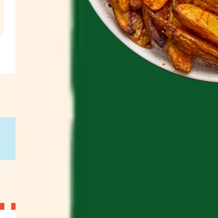
l
€
 g
on
g
on
g
on