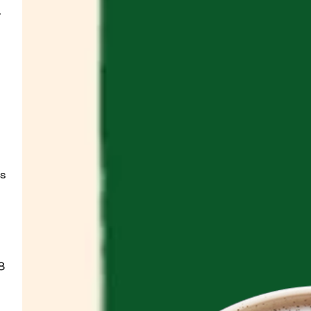
.
s 
8 