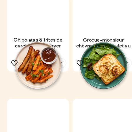
Chipolatas & frites de
Croque-monsieur
carottes au air-fryer
chèvre-miel & poulet au
air-fryer
Voir la recette
Voir la recette