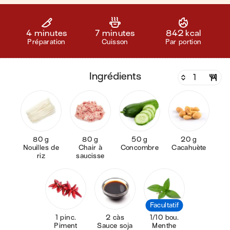
4 minutes
7 minutes
842 kcal
Préparation
Cuisson
Par portion
ingrédients
80 g
80 g
50 g
20 g
Nouilles de
Chair à
Concombre
Cacahuète
riz
saucisse
Facultatif
1 pinc.
2 càs
1/10 bou.
Piment
Sauce soja
Menthe