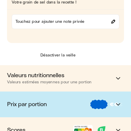
Votre grain de sel dans la recette !
Touchez pour ajouter une note privée
Désactiver la veille
Valeurs nutritionnelles
Valeurs estimées moyennes pour une portion
Calories
842 kcal
Prix par portion
€
€
€
Matières grasses
51 g
€
Nos recettes à -2 € par portion
Glucides
70 g
Scores