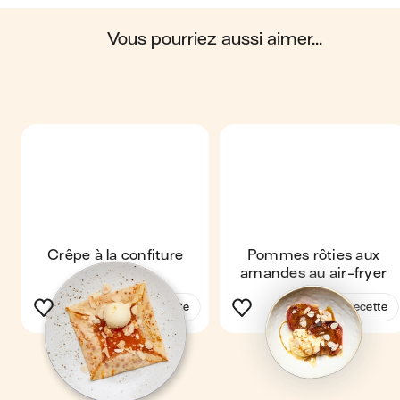
en moyenne, une portion de la recette "
Matzah Brei
" contient :
392 calories ; 26 g de matières grasses ; 20 g de glucides ; 18 g
de protéines ; 4 g de fibres.
vous pourriez aussi aimer...
Crêpe à la confiture
Pommes rôties aux
d'abricot
amandes au air-fryer
Voir la recette
Voir la recette