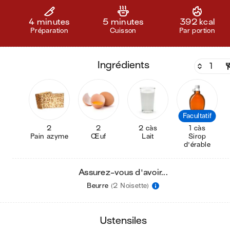
4 minutes
5 minutes
392 kcal
Préparation
Cuisson
Par portion
ingrédients
Facultatif
2
2
2 càs
1 càs
Pain azyme
Œuf
Lait
Sirop
d'érable
Assurez-vous d'avoir...
Beurre
(2 Noisette)
ustensiles