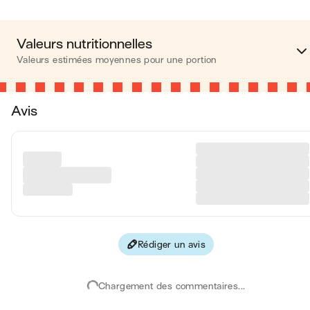
Valeurs nutritionnelles
Valeurs estimées moyennes pour une portion
Calories
392 kca
Avis
Matières grasses
26 
Glucides
20 
Protéines
18 
Fibres
4 
Rédiger un avis
Les valeurs sont basées sur une estimation moyenne pour une
portion. Toutes les informations nutritionnelles présentées sur Jo
sont uniquement à titre informatif. Si vous avez des préoccupation
Chargement des commentaires...
ou des questions concernant votre santé, veuillez consulter un
professionnel de la santé.