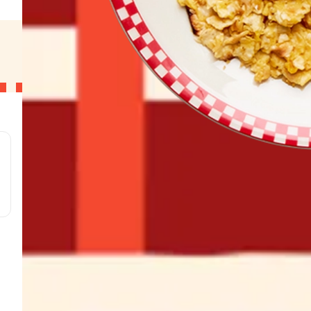
l
g
g
g
g
w
s