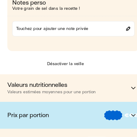
Notes perso
Votre grain de sel dans la recette !
Touchez pour ajouter une note privée
Désactiver la veille
Valeurs nutritionnelles
Valeurs estimées moyennes pour une portion
Calories
686 kca
Prix par portion
€
€
Matières grasses
55 
€
Nos recettes à -2 € par porti
Glucides
12 