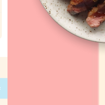
l
€
g
on
g