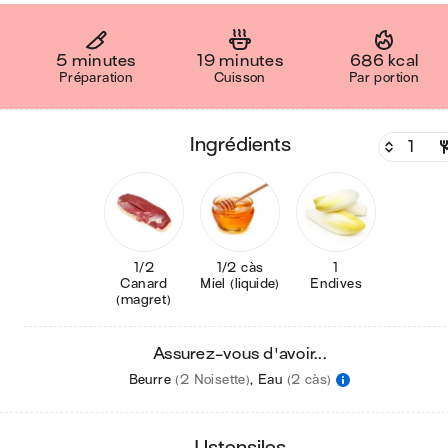
5 minutes
19 minutes
686 kcal
Préparation
Cuisson
Par portion
ingrédients
1/2
1/2 càs
1
Canard
Miel (liquide)
Endives
(magret)
Assurez-vous d'avoir...
Beurre
(2 Noisette)
,
Eau
(2 càs)
ustensiles