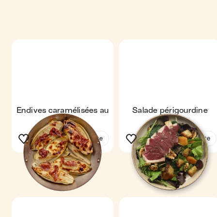
Endives caramélisées au
Salade périgourdine
jambon
Voir la recette
Voir la recette