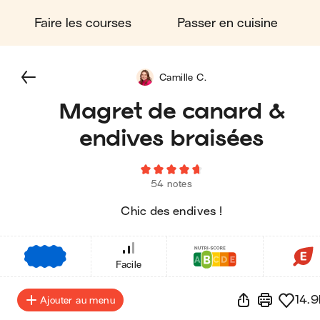
Faire les courses
Passer en cuisine
Camille C.
Magret de canard &
endives braisées
54 notes
Chic des endives !
€
€
€
Facile
14.9
Ajouter au menu