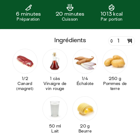
6 minutes
20 minutes
1013 kcal
Préparation
Cuisson
Par portion
ingrédients
1/2
1 càs
1/4
250 g
Canard
Vinaigre de
Échalote
Pommes de
(magret)
vin rouge
terre
50 ml
20 g
Lait
Beurre