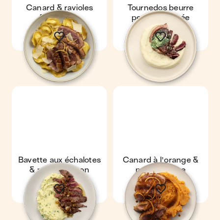
Canard & ravioles
Tournedos beurre
forestières
persillé & purée
Bavette aux échalotes
Canard à l'orange &
& purée maison
patate douce