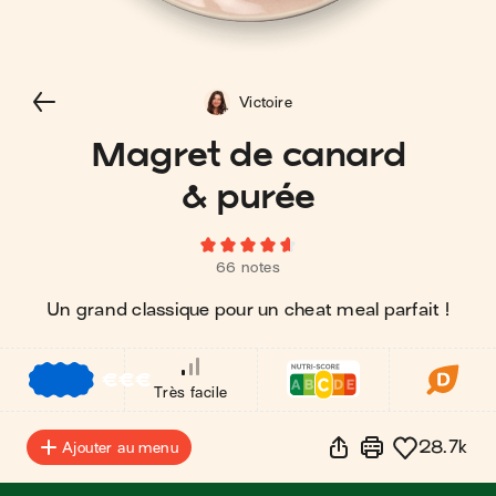
Victoire
Magret de canard
& purée
66 notes
Un grand classique pour un cheat meal parfait !
€
€
€
Très facile
28.7k
Ajouter au menu