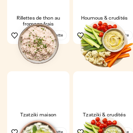
Rillettes de thon au
Houmous & crudités
fromage frais
Voir la recette
Voir la recette
Tzatziki maison
Tzatziki & crudités
Voir la recette
Voir la recette