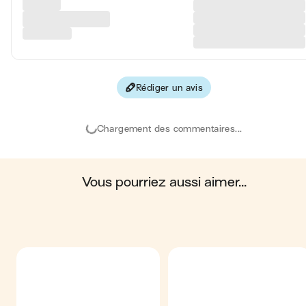
Glucides
19 
Protéines
4 
Fibres
7 
Rédiger un avis
Les valeurs sont basées sur une estimation moyenne pour une
portion. Toutes les informations nutritionnelles présentées sur Jo
sont uniquement à titre informatif. Si vous avez des préoccupation
Chargement des commentaires...
ou des questions concernant votre santé, veuillez consulter un
professionnel de la santé.
en moyenne, une portion de la recette "
Guacamole maison &
tortilla chips
" contient : 464 calories ; 39 g de matières grasses ;
19 g de glucides ; 4 g de protéines ; 7 g de fibres.
vous pourriez aussi aimer...