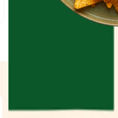
g
g
g
w
s