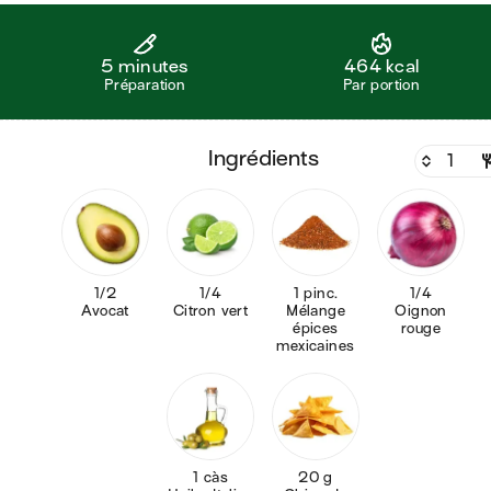
5 minutes
464 kcal
Préparation
Par portion
ingrédients
1/2
1/4
1 pinc.
1/4
Avocat
Citron vert
Mélange
Oignon
épices
rouge
mexicaines
1 càs
20 g