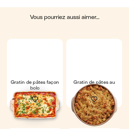
biosphère. Ces impacts sont étudiés tout au long
du cycle de vie du produit.
vous pourriez aussi aimer...
Scores calculés par
Gratin de pâtes façon
Gratin de pâtes au
bolo
thon