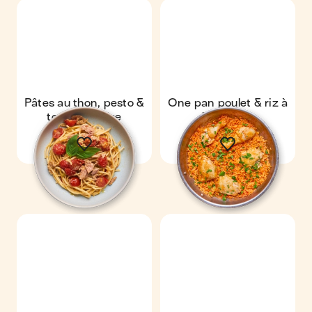
Pâtes au thon, pesto &
One pan poulet & riz à
tomate cerise
la tomate