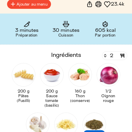
23.4k
Ajouter au menu
3 minutes
30 minutes
605 kcal
Préparation
Cuisson
Par portion
ingrédients
200 g
200 g
160 g
1/2
Pâtes
Sauce
Thon
Oignon
(Fusilli)
tomate
(conserve)
rouge
(basilic)