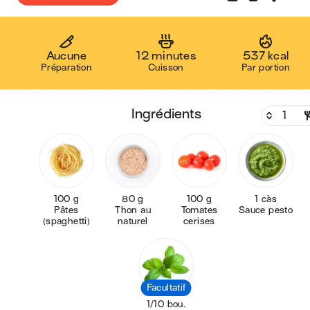
Aucune
12 minutes
537 kcal
Préparation
Cuisson
Par portion
ingrédients
100 g
80 g
100 g
1 càs
Pâtes
Thon au
Tomates
Sauce pesto
(spaghetti)
naturel
cerises
Facultatif
1/10 bou.