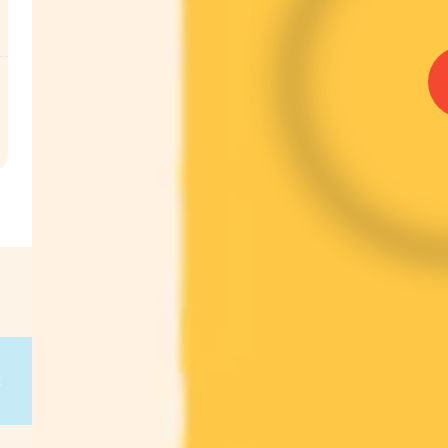
l
€
 g
on
g