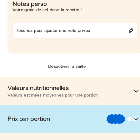
Notes perso
Votre grain de sel dans la recette !
Touchez pour ajouter une note privée
Désactiver la veille
Valeurs nutritionnelles
Valeurs estimées moyennes pour une portion
Calories
537 kca
Prix par portion
€
€
Matières grasses
11
€
Nos recettes à -2 € par porti
Glucides
70 