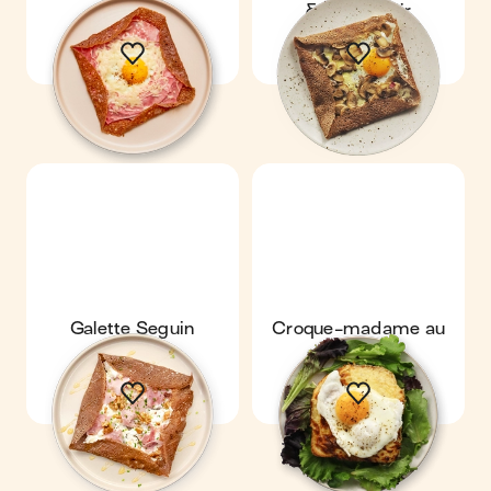
& œuf miroir
Galette Seguin
Croque-madame au
four