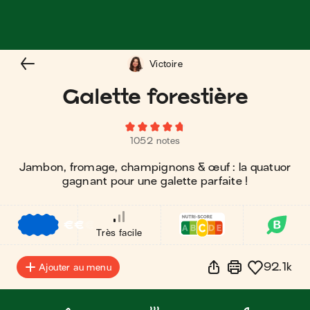
Victoire
Galette forestière
1052 notes
Jambon, fromage, champignons & œuf : la quatuor
gagnant pour une galette parfaite !
€
€
€
Très facile
92.1k
Ajouter au menu