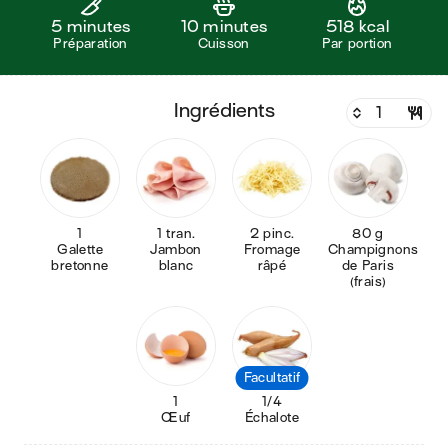
5 minutes
10 minutes
518 kcal
Préparation
Cuisson
Par portion
ingrédients
1
1 tran.
2 pinc.
80 g
Galette
Jambon
Fromage
Champignons
bretonne
blanc
râpé
de Paris
(frais)
Facultatif
1
1/4
Œuf
Échalote