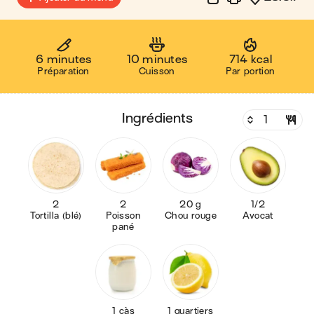
6 minutes
10 minutes
714 kcal
Préparation
Cuisson
Par portion
ingrédients
2
2
20 g
1/2
Tortilla (blé)
Poisson
Chou rouge
Avocat
pané
1 càs
1 quartiers