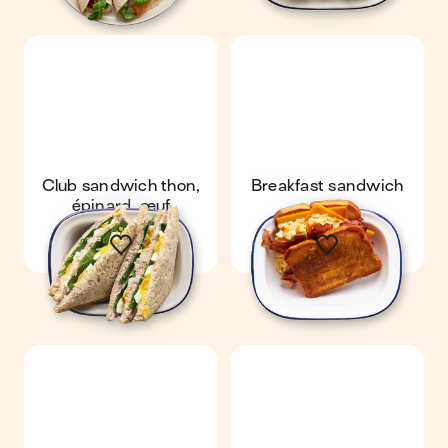
Club sandwich thon,
Breakfast sandwich
épinard, œuf