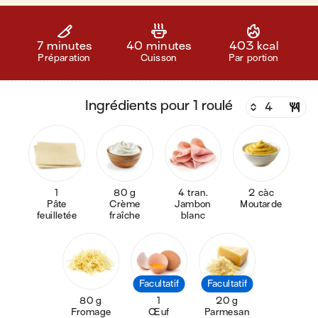
7 minutes
40 minutes
403 kcal
Préparation
Cuisson
Par portion
ingrédients pour 1 roulé
1
80 g
4 tran.
2 càc
Pâte
Crème
Jambon
Moutarde
feuilletée
fraîche
blanc
Facultatif
Facultatif
80 g
1
20 g
Fromage
Œuf
Parmesan