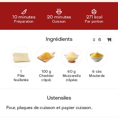
10 minutes
20 minutes
271 kcal
Préparation
Cuisson
Par portion
ingrédients
1
100 g
60 g
6 càs
Pâte
Cheddar
Mozzarella
Moutarde
feuilletée
(râpé)
(râpée)
ustensiles
four, plaques de cuisson et papier cuisson
.