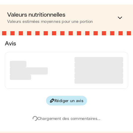
Valeurs nutritionnelles
Valeurs estimées moyennes pour une portion
Calories
271 kcal
Avis
Matières grasses
18 g
Glucides
16 g
Protéines
10 g
Fibres
1 g
Rédiger un avis
Les valeurs sont basées sur une estimation moyenne pour
une portion. Toutes les informations nutritionnelles présentées
sur Jow sont uniquement à titre informatif. Si vous avez des
Chargement des commentaires...
préoccupations ou des questions concernant votre santé,
veuillez consulter un professionnel de la santé.
en moyenne, une portion de la recette "
Torsades au cheddar
"