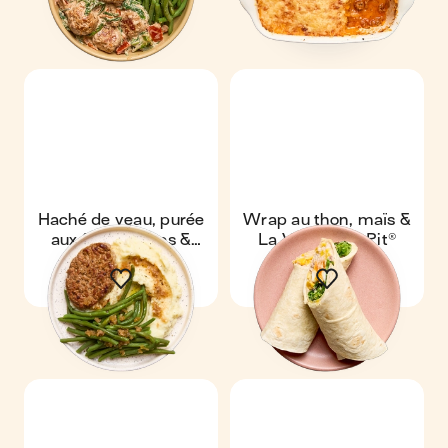
Haché de veau, purée
Wrap au thon, maïs &
aux fines herbes &
La Vache Qui Rit®
haricots verts