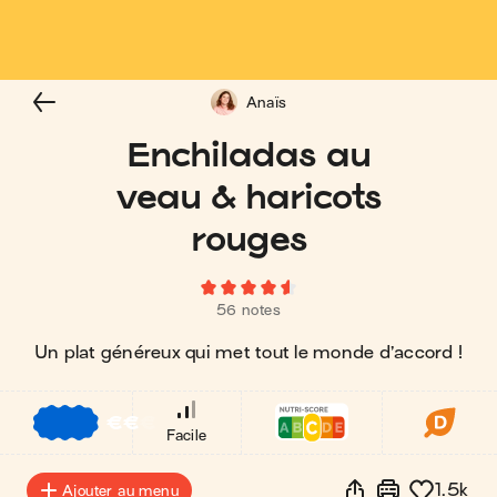
Anaïs
Enchiladas au
veau & haricots
rouges
56 notes
Un plat généreux qui met tout le monde d’accord !
€
€
€
Facile
1.5k
Ajouter au menu