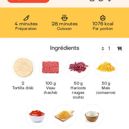
4 minutes
28 minutes
1076 kcal
Préparation
Cuisson
Par portion
ingrédients
2
100 g
50 g
30 g
Tortilla (blé)
Veau
Haricots
Maïs
(haché)
rouges
(conserve)
(cuits)