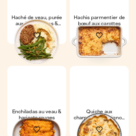
Haché de veau, purée
Hachis parmentier de
aux fines herbes &
bœuf aux carottes
haricots verts
Enchiladas au veau &
Quiche aux
haricots rouges
champignons, oignon
& feta