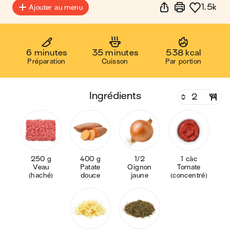
1.5k
Ajouter au menu
6 minutes
35 minutes
538 kcal
Préparation
Cuisson
Par portion
ingrédients
250 g
400 g
1/2
1 càc
Veau
Patate
Oignon
Tomate
(haché)
douce
jaune
(concentré)