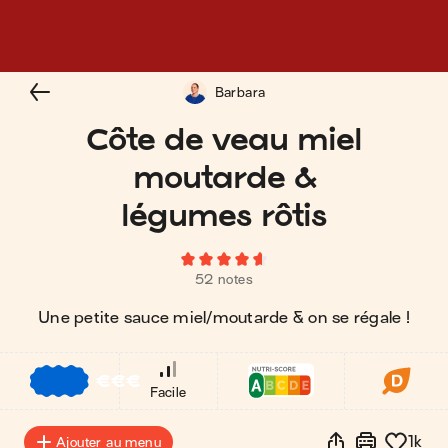
Barbara
Côte de veau miel
moutarde &
légumes rôtis
52 notes
Une petite sauce miel/moutarde & on se régale !
€
€
€
Facile
1k
Ajouter au menu