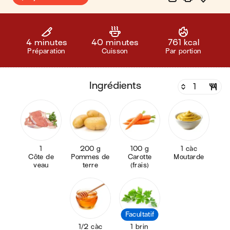
4 minutes
40 minutes
761 kcal
Préparation
Cuisson
Par portion
ingrédients
1
200 g
100 g
1 càc
Côte de
Pommes de
Carotte
Moutarde
veau
terre
(frais)
Facultatif
1/2 càc
1 brin