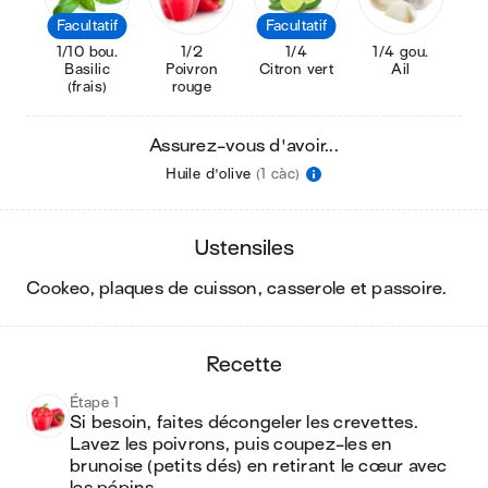
Facultatif
Facultatif
1/10 bou.
1/2
1/4
1/4 gou.
Basilic
Poivron
Citron vert
Ail
(frais)
rouge
Assurez-vous d'avoir...
Huile d'olive
(1 càc)
ustensiles
cookeo, plaques de cuisson, casserole et passoire
.
recette
Étape 1
Si besoin, faites décongeler les crevettes. 
Lavez les poivrons, puis coupez-les en 
brunoise (petits dés) en retirant le cœur avec 