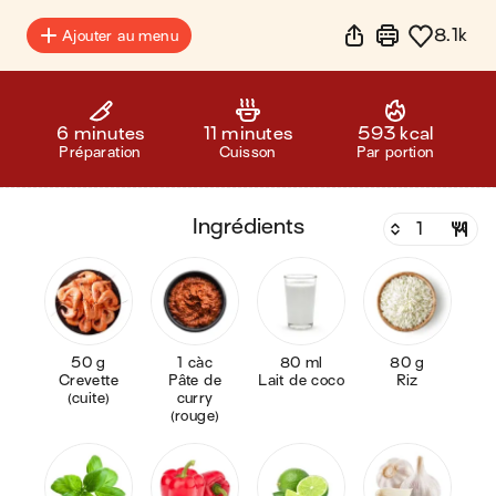
8.1k
Ajouter au menu
6 minutes
11 minutes
593 kcal
Préparation
Cuisson
Par portion
ingrédients
50 g
1 càc
80 ml
80 g
Crevette
Pâte de
Lait de coco
Riz
(cuite)
curry
(rouge)