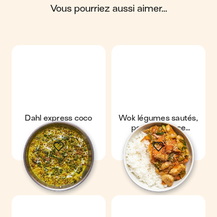
vous pourriez aussi aimer...
Scores calculés par
Dahl express coco
Wok légumes sautés,
épinards
poulet & sauce
cacahuète