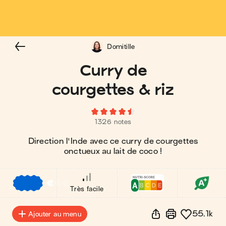
Domitille
Curry de
courgettes & riz
1326 notes
Direction l'Inde avec ce curry de courgettes
onctueux au lait de coco !
€
€
€
Très facile
55.1k
Ajouter au menu