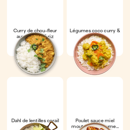
Curry de chou-fleur
Légumes coco curry &
aux lentilles & riz
riz
Dahl de lentilles corail
Poulet sauce miel
moutarde & légumes