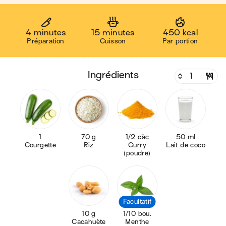
4 minutes
15 minutes
450 kcal
Préparation
Cuisson
Par portion
ingrédients
1
70 g
1/2 càc
50 ml
Courgette
Riz
Curry
Lait de coco
(poudre)
Facultatif
10 g
1/10 bou.
Cacahuète
Menthe