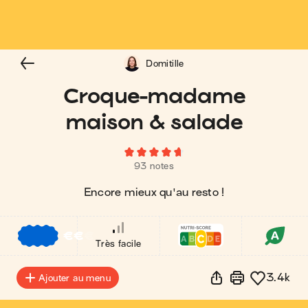
Domitille
Croque-madame
maison & salade
93 notes
Encore mieux qu'au resto !
€
€
€
Très facile
3.4k
Ajouter au menu