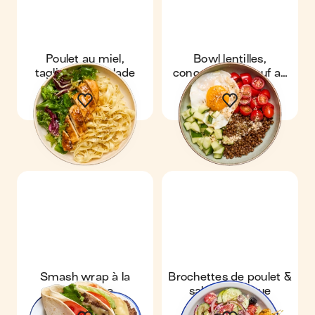
Poulet au miel,
Bowl lentilles,
tagliatelle & salade
concombre & œuf au
parmesan
Smash wrap à la
Brochettes de poulet &
mexicaine
salade grecque