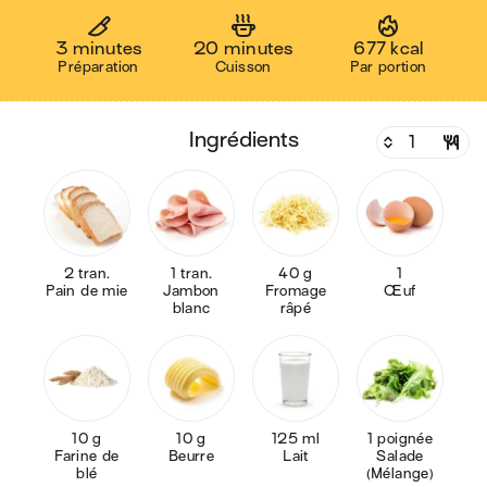
3 minutes
20 minutes
677 kcal
Préparation
Cuisson
Par portion
ingrédients
2 tran.
1 tran.
40 g
1
Pain de mie
Jambon
Fromage
Œuf
blanc
râpé
10 g
10 g
125 ml
1 poignée
Farine de
Beurre
Lait
Salade
blé
(Mélange)