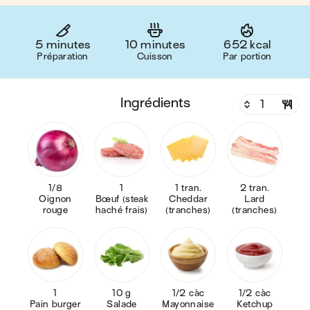
5 minutes
10 minutes
652 kcal
Préparation
Cuisson
Par portion
ingrédients
1/8
1
1 tran.
2 tran.
Oignon
Bœuf (steak
Cheddar
Lard
rouge
haché frais)
(tranches)
(tranches)
1
10 g
1/2 càc
1/2 càc
Pain burger
Salade
Mayonnaise
Ketchup