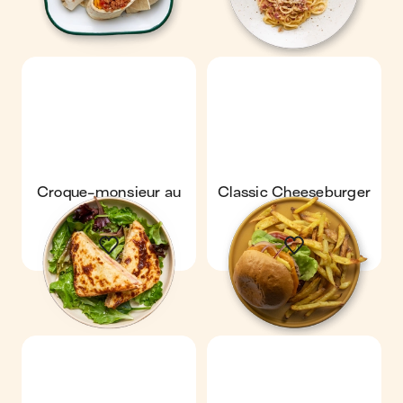
Croque-monsieur au
Classic Cheeseburger
four