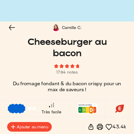
Camille C.
Cheeseburger au
bacon
1784 notes
Du fromage fondant & du bacon crispy pour un
max de saveurs !
€
€
€
Très facile
43.4k
Ajouter au menu