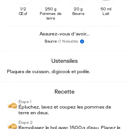
1/2
250 g
20 g
50 ml
Œuf
Pommes de
Beurre
Lait
terre
Assurez-vous d'avoir...
Beurre
(1 Noisette)
ustensiles
plaques de cuisson, digicook et poêle
.
recette
Étape 1
Épluchez, lavez et coupez les pommes de 
terre en deux.
Étape 2
Remplissez le bol avec 1500 g d’eau. Placez le 