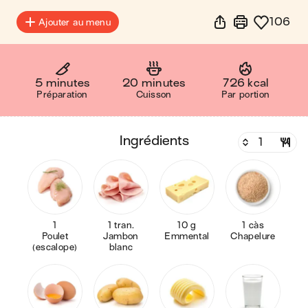
106
Ajouter au menu
5 minutes
20 minutes
726 kcal
Préparation
Cuisson
Par portion
ingrédients
1
1 tran.
10 g
1 càs
Poulet
Jambon
Emmental
Chapelure
(escalope)
blanc