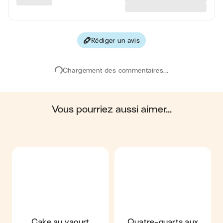
Protéines
6 g
Fibres
1 g
Rédiger un avis
Les valeurs sont basées sur une estimation moyenne pour
une portion. Toutes les informations nutritionnelles présentées
sur Jow sont uniquement à titre informatif. Si vous avez des
Chargement des commentaires...
préoccupations ou des questions concernant votre santé,
veuillez consulter un professionnel de la santé.
en moyenne, une portion de la recette "
Cake citron pavot
"
contient : 324 calories ; 19 g de matières grasses ; 32 g de
glucides ; 6 g de protéines ; 1 g de fibres.
vous pourriez aussi aimer...
Cake au yaourt
Quatre-quarts aux