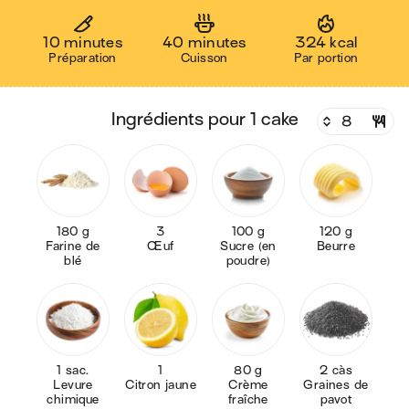
10 minutes
40 minutes
324 kcal
Préparation
Cuisson
Par portion
ingrédients pour 1 cake
180 g
3
100 g
120 g
Farine de
Œuf
Sucre (en
Beurre
blé
poudre)
1 sac.
1
80 g
2 càs
Levure
Citron jaune
Crème
Graines de
chimique
fraîche
pavot