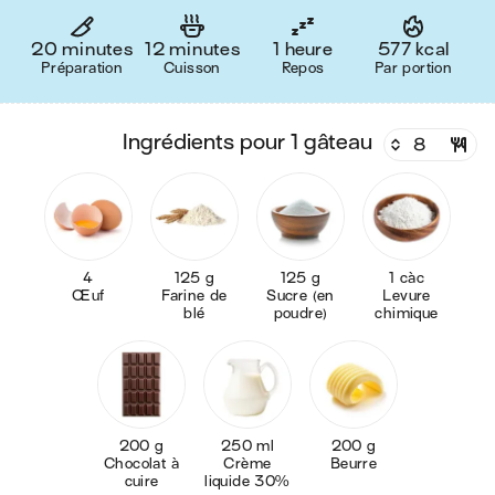
20 minutes
12 minutes
1 heure
577 kcal
Préparation
Cuisson
Repos
Par portion
ingrédients pour 1 gâteau
4
125 g
125 g
1 càc
Œuf
Farine de
Sucre (en
Levure
blé
poudre)
chimique
200 g
250 ml
200 g
Chocolat à
Crème
Beurre
cuire
liquide 30%