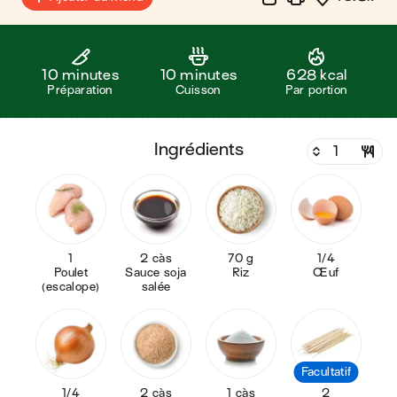
10 minutes
10 minutes
628 kcal
Préparation
Cuisson
Par portion
ingrédients
1
2 càs
70 g
1/4
Poulet
Sauce soja
Riz
Œuf
(escalope)
salée
Facultatif
1/4
2 càs
1 càs
2