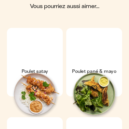
vous pourriez aussi aimer...
Scores calculés par
Poulet satay
Poulet pané & mayo
au wasabi