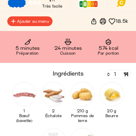
€
€
€
Très facile
18.5k
Ajouter au menu
5 minutes
24 minutes
574 kcal
Préparation
Cuisson
Par portion
ingrédients
1
2
210 g
20 g
Bœuf
Échalote
Pommes de
Beurre
(bavette)
terre