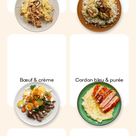
Bœuf & crème
Cordon bleu & purée
persillée
maison