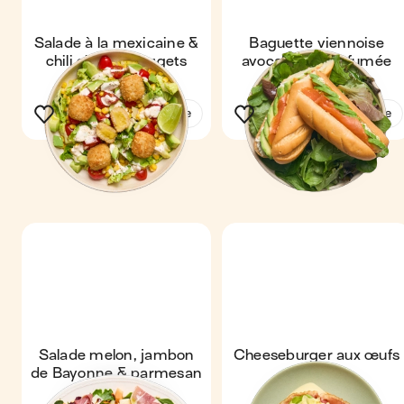
Salade à la mexicaine &
Baguette viennoise
chili cheese nuggets
avocat & truite fumée
Voir la recette
Voir la recette
Salade melon, jambon
Cheeseburger aux œufs
de Bayonne & parmesan
& bacon