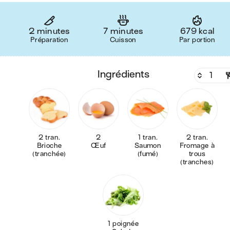
2 minutes
7 minutes
679 kcal
Préparation
Cuisson
Par portion
ingrédients
2 tran.
2
1 tran.
2 tran.
Brioche
Œuf
Saumon
Fromage à
(tranchée)
(fumé)
trous
(tranches)
1 poignée