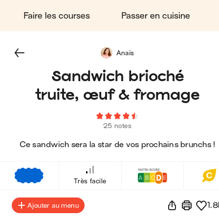
Faire les courses
Passer en cuisine
Anaïs
Sandwich brioché
truite, œuf & fromage
25 notes
Ce sandwich sera la star de vos prochains brunchs !
€
€
€
Très facile
1.8
Ajouter au menu