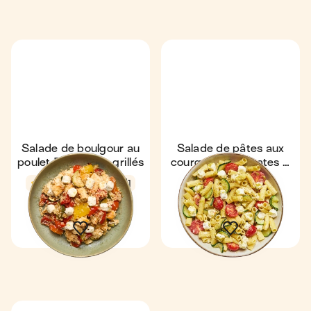
Salade de boulgour au
Salade de pâtes aux
poulet & légumes grillés
courgettes, tomates &
Boursin
Coup de ❤️
4,7
52 min
1
4,8
15 min
1