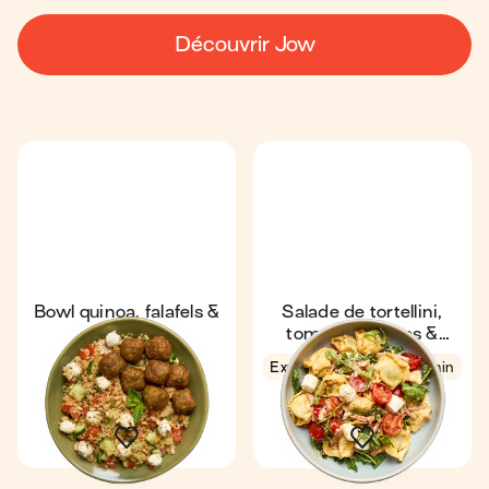
Découvrir Jow
Bowl quinoa, falafels &
Salade de tortellini,
Boursin
tomates cerises &
jambon
Express
4,8
Express
4,8
11 min
12 min
1
1