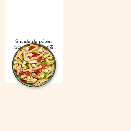
Salade de pâtes,
boursin, avocat &
poulet
Coup de ❤️
4,8
16 min
1