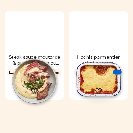
Steak sauce moutarde
Hachis parmentier
& purée express au
végé express
comté
Express
4,6
11 min
4,4
52 min
€
€
€
1
2