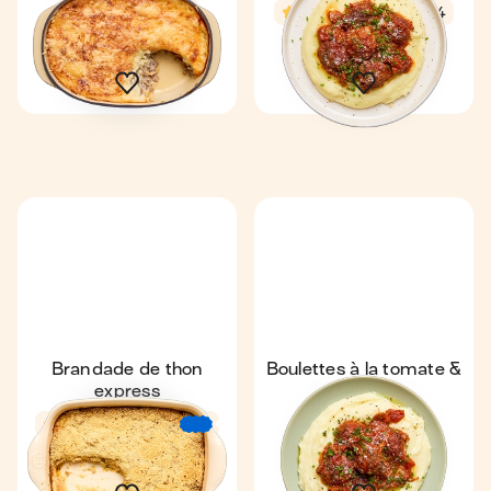
Coup de ❤️
4,7
4,8
28 min
4
34 min
2
Brandade de thon
Boulettes à la tomate &
express
purée
4,4
24 min
Express
4,6
€
€
€
2
21 min
4