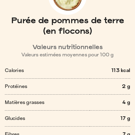
Purée de pommes de terre
(en flocons)
Valeurs nutritionnelles
Valeurs estimées moyennes pour
100
g
Calories
113 kcal
Protéines
2 g
Matières grasses
4 g
Glucides
17 g
Fibres
7 g