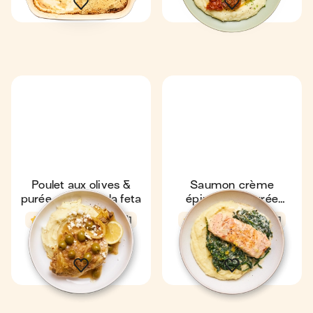
Poulet aux olives &
Saumon crème
purée express à la feta
épinards & purée
express
4,4
46 min
1
4,7
16 min
1