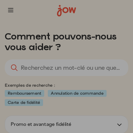
Vous
allez
Comment pouvons-nous
être
redirigé
vous aider ?
vers
la
description
L
détaillée
l'
de
sa
la
d
Exemples de recherche :
question.
va
d
Remboursement
Annulation de commande
la
Carte de fidélité
ba
d
re
Promo et avantage fidélité
d
s