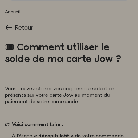
s'
a
Accueil
p
fa
Retour
la
sé
tickets
🎟️
Comment utiliser le
solde de ma carte Jow ?
Vous pouvez utiliser vos coupons de réduction
présents sur votre carte Jow au moment du
paiement de votre commande.
👉 Voici comment faire :
À l’étape
« Récapitulatif »
de votre commande,