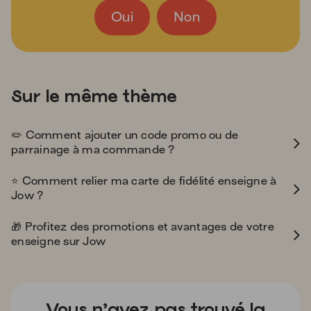
Oui
Non
Sur le même thème
pencil2
✏️
Comment ajouter un code promo ou de
parrainage à ma commande ?
star
⭐
️ Comment relier ma carte de fidélité enseigne à
Jow ?
gift
🎁
Profitez des promotions et avantages de votre
enseigne sur Jow
Vous n’avez pas trouvé la