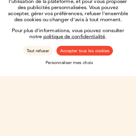
l'utilisation de la plateforme, et pour vous proposer
des publicités personnalisées. Vous pouvez
accepter, gérer vos préférences, refuser l'ensemble
des cookies ou changer d'avis à tout moment.
Pour plus d'informations, vous pouvez consulter
notre
politique de confidentialité
.
Tout refuser
Accepter tous les cookies
🇺🇸
Hey ! You seem to be located in the
United
Personnaliser mes choix
States
.
Shop there?
Moins de shop, plus de love