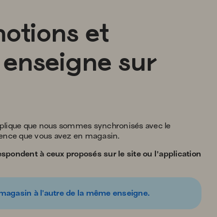
sug
s'af
aut
otions et
pou
facil
la
 enseigne sur
séle
mplique que nous sommes synchronisés avec le
rience que vous avez en magasin.
espondent à ceux proposés sur le site ou l'application
 magasin à l’autre de la même enseigne.