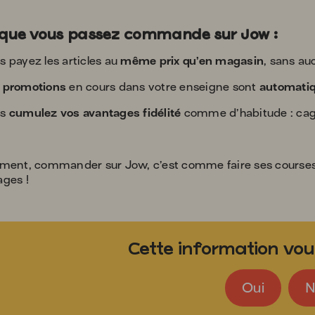
que vous passez commande sur Jow :
s payez les articles au
même prix qu’en magasin
, sans au
s
promotions
en cours dans votre enseigne sont
automati
us
cumulez vos avantages fidélité
comme d’habitude : cagno
ement, commander sur Jow, c’est comme faire ses course
ages !
Cette information vous
Oui
N