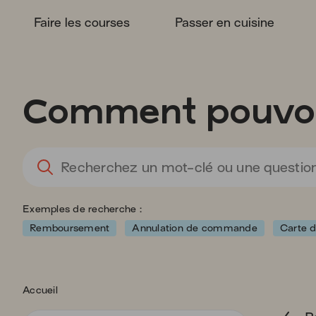
Faire les courses
Passer en cuisine
Vous
allez
être
redirigé
Comment pouvon
vers
la
description
détaillée
de
la
question.
Exemples de recherche :
Remboursement
Annulation de commande
Carte d
Accueil