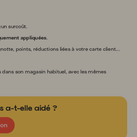
cun surcoût.
quement appliquées
.
tte, points, réductions liées à votre carte client...
s dans son magasin habituel, avec les mêmes
 a-t-elle aidé ?
on