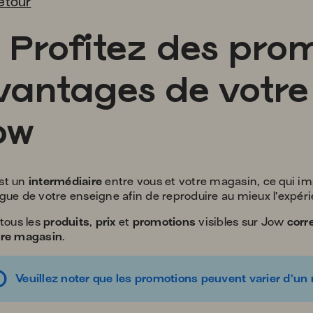
etour
gift
Profitez des prom
vantages de votre
ow
st un
intermédiaire
entre vous et votre magasin, ce qui i
gue de votre enseigne afin de reproduire au mieux l’expé
 tous les
produits
,
prix
et
promotions
visibles sur Jow
corr
tre magasin
.
Veuillez noter que les promotions peuvent varier d’un