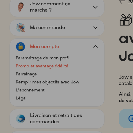
R
Jow comment ça
marche ?
🎁
Appuyez
pour
Ma commande
afficher
a
les
Appuyez
sous-
pour
Mon compte
J
catégories
afficher
les
Appuyez
Paramétrage de mon profil
sous-
pour
Promo et avantage fidélité
catégories
afficher
Parrainage
les
Jow e
sous-
Remplir mes objectifs avec Jow
catalo
catégories
L'abonnement
Ainsi,
Légal
de vo
Livraison et retrait des
commandes