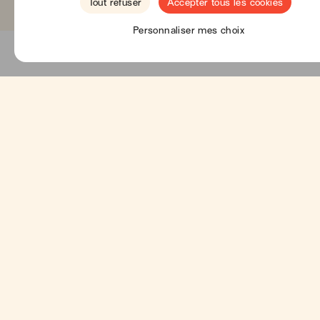
Tout refuser
Accepter tous les cookies
Personnaliser mes choix
🇺🇸
He
Moins de shop, plus de love