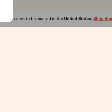
y ! You seem to be located in the
United States
.
Shop the
Thème clair
A propos
L'arriè
Notre mission
Parraina
Blog
Blog d'e
Livres
Presse
Besoin d'aide ?
Affiliati
Plan de site
Programm
Découvrir Jowzi
Partenar
Étudiant