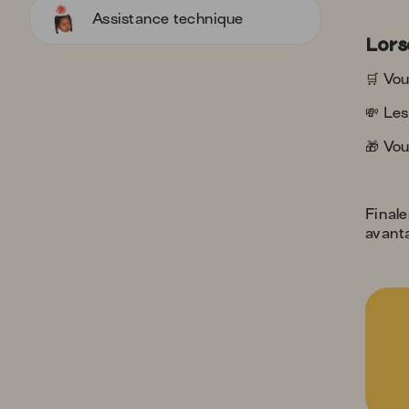
Assistance technique
Lors
🛒 Vou
💸 Le
🎁 Vo
Final
avant