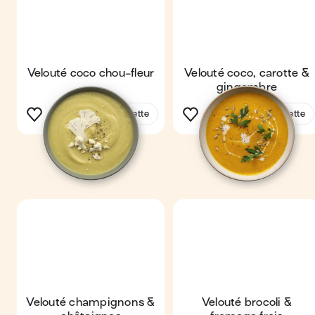
Velouté coco chou-fleur
Velouté coco, carotte &
gingembre
Voir la recette
Voir la recette
Velouté champignons &
Velouté brocoli &