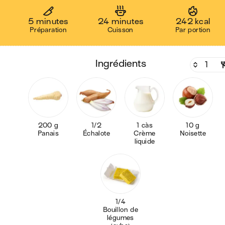
5 minutes
24 minutes
242 kcal
Préparation
Cuisson
Par portion
ingrédients
200 g
1/2
1 càs
10 g
Panais
Échalote
Crème
Noisette
liquide
1/4
Bouillon de
légumes