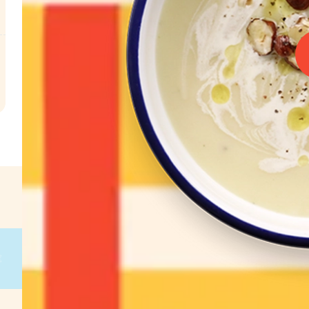
l
€
 g
on
g