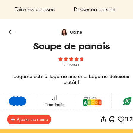
Faire les courses
Passer en cuisine
Coline
Soupe de panais
27 notes
Légume oublié, légume ancien... Légume délicieux
plutôt !
€
€
€
Très facile
11.7
Ajouter au menu