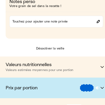
Notes perso
Votre grain de sel dans la recette !
Touchez pour ajouter une note privée
Désactiver la veille
Valeurs nutritionnelles
Valeurs estimées moyennes pour une portion
Calories
242 kca
Prix par portion
€
€
Matières grasses
11
€
Nos recettes à -2 € par porti
Glucides
24 