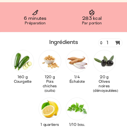
6 minutes
283 kcal
Préparation
Par portion
ingrédients
160 g
120 g
1/4
20 g
Courgette
Pois
Échalote
Olives
chiches
noires
(cuits)
(dénoyautées)
1 quartiers
1/10 bou.