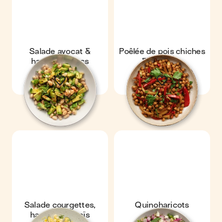
Salade avocat &
Poêlée de pois chiches
haricots blancs
& poivrons
Salade courgettes,
Quinoharicots
haricots & maïs