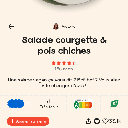
Victoire
Salade courgette &
pois chiches
158 notes
Une salade vegan ça vous dit ? Bof, bof ? Vous allez
vite changer d'avis !
€
€
€
Très facile
33.1k
Ajouter au menu