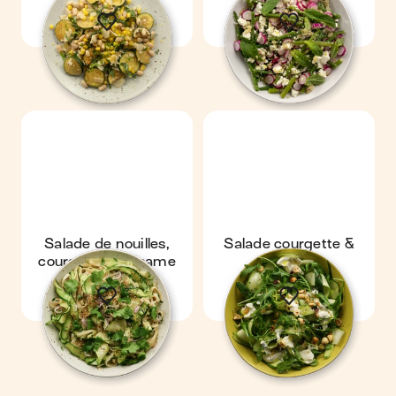
Salade de nouilles,
Salade courgette &
courgette & sésame
burrata