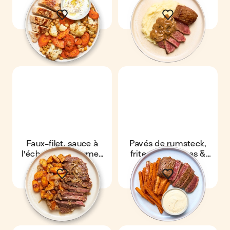
au poivre
Faux-filet, sauce à
Pavés de rumsteck,
l'échalote & légumes
frites de carottes &
rôtis
sauce ail et fines
herbes