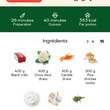
26 minutes
40 minutes
353 kcal
Préparation
Cuisson
Par portion
ingrédients
400 g
600 g
600 g
200 g
Bœuf (rôti)
Chou-fleur
Carotte
Pois
(frais)
(frais)
chiches
(cuits)