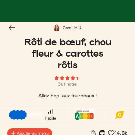
Camille U.
Rôti de bœuf, chou
fleur & carottes
rôtis
361 notes
Allez hop, aux fourneaux !
€
€
€
Facile
14.8k
Ajouter au menu