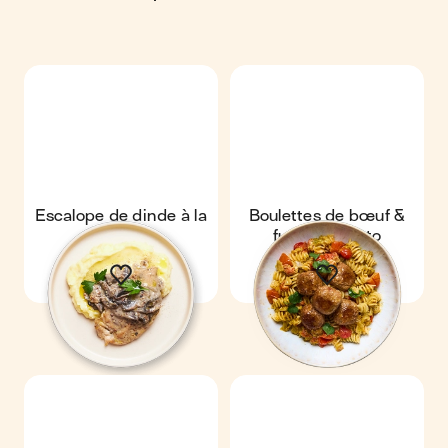
Escalope de dinde à la
Boulettes de bœuf &
crème de
fusilli au pesto
champignons & purée
maison