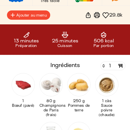
Très facile
29.8k
Ajouter au menu
13 minutes
25 minutes
506 kcal
Préparation
Cuisson
Par portion
ingrédients
1
80 g
250 g
1 càs
Bœuf (pavé)
Champignons
Pommes de
Sauce
de Paris
terre
poivre
(frais)
(chaude)