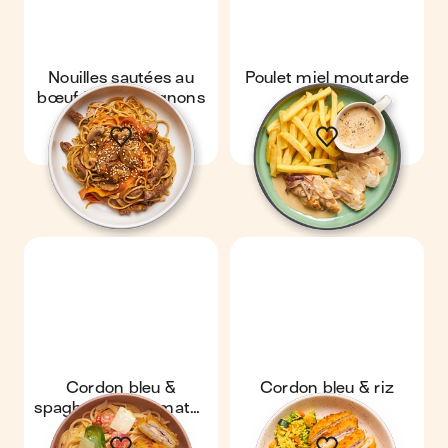
Nouilles sautées au
Poulet miel moutarde
bœuf & champignons
& frites
Cordon bleu &
Cordon bleu & riz
spaghetti aux tomates
sauté
cerises