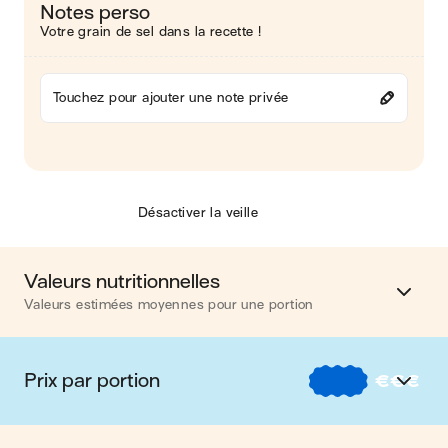
Notes perso
Votre grain de sel dans la recette !
Touchez pour ajouter une note privée
Désactiver la veille
Valeurs nutritionnelles
Valeurs estimées moyennes pour une portion
Calories
506 kcal
Prix par portion
€
€
€
Matières grasses
15 g
€
Nos recettes à -2 € par portion
Glucides
47 g