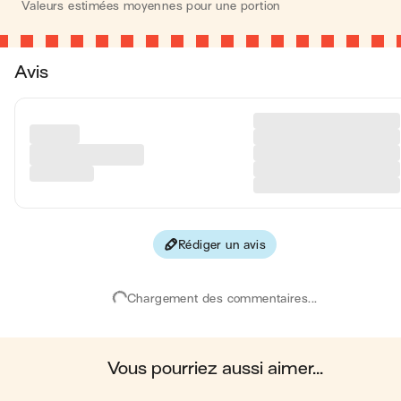
Valeurs estimées moyennes pour une portion
Calories
623 kca
Avis
Matières grasses
31 
Glucides
67 
Protéines
19 
Fibres
2 
Rédiger un avis
Les valeurs sont basées sur une estimation moyenne pour une
portion. Toutes les informations nutritionnelles présentées sur Jo
sont uniquement à titre informatif. Si vous avez des préoccupation
Chargement des commentaires...
ou des questions concernant votre santé, veuillez consulter un
professionnel de la santé.
en moyenne, une portion de la recette "
Pancakes maison
" contien
: 623 calories ; 31 g de matières grasses ; 67 g de glucides ; 19 
de protéines ; 2 g de fibres.
vous pourriez aussi aimer...