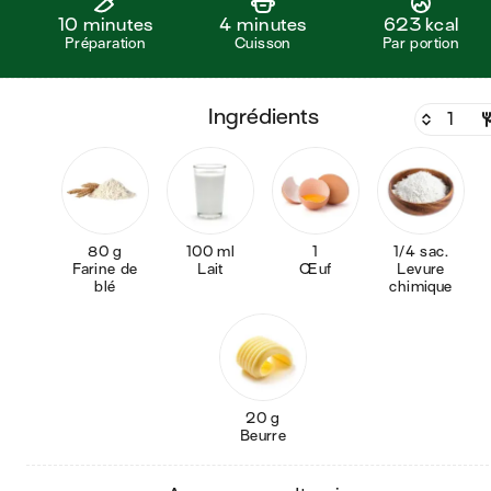
10 minutes
4 minutes
623 kcal
Préparation
Cuisson
Par portion
ingrédients
80 g
100 ml
1
1/4 sac.
Farine de
Lait
Œuf
Levure
blé
chimique
20 g
Beurre