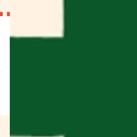
l
g
g
g
g
w
s
t
g