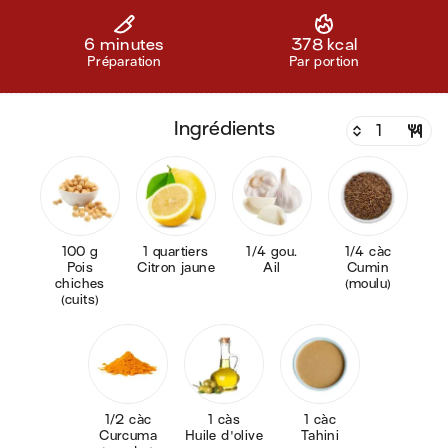
6 minutes
378 kcal
Préparation
Par portion
ingrédients
100 g
1 quartiers
1/4 gou.
1/4 càc
Pois
Citron jaune
Ail
Cumin
chiches
(moulu)
(cuits)
1/2 càc
1 càs
1 càc
Curcuma
Huile d'olive
Tahini