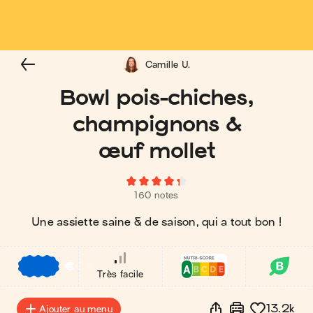
Camille U.
Bowl pois-chiches,
champignons &
œuf mollet
160 notes
Une assiette saine & de saison, qui a tout bon !
€
€
€
Très facile
13.2k
Ajouter au menu