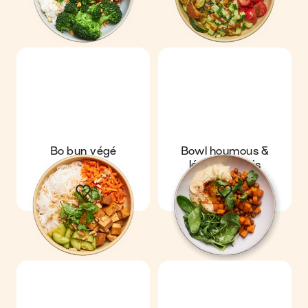
Bo bun végé
Bowl houmous &
légumes rôtis