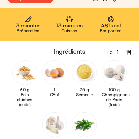
3 minutes
13 minutes
481 kcal
Préparation
Cuisson
Par portion
ingrédients
60 g
1
75 g
100 g
Pois
Œuf
Semoule
Champignons
chiches
de Paris
(cuits)
(frais)