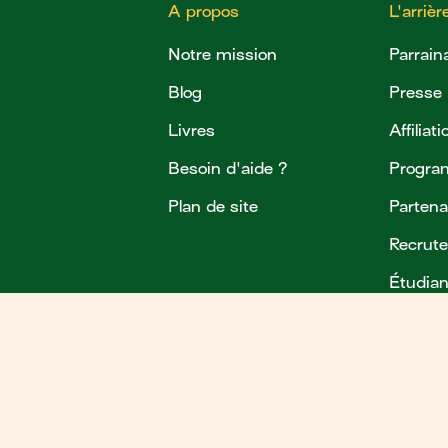
A propos
L'arriè
Notre mission
Parrain
Blog
Presse
Livres
Affiliat
Besoin d'aide ?
Program
Plan de site
Partena
Recrut
Étudian