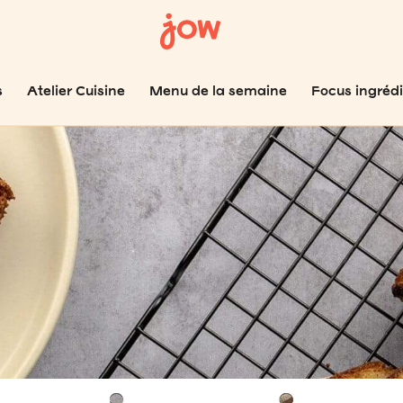
s
Atelier Cuisine
Menu de la semaine
Focus ingréd