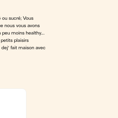
é ou sucré; Vous
que nous vous avons
n peu moins healthy...
etits plaisirs
 dej' fait maison avec