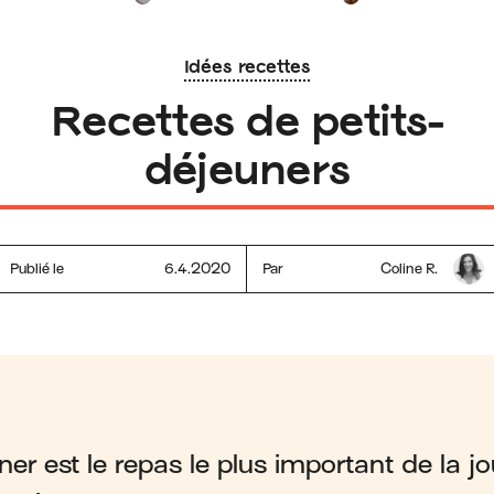
Idées recettes
Recettes de petits-
déjeuners
Publié le
6.4.2020
Par
Coline R.
uner est le repas le plus important de la j