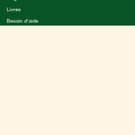
Livres
Besoin d'aide
?
Plan de site
L'arrière-