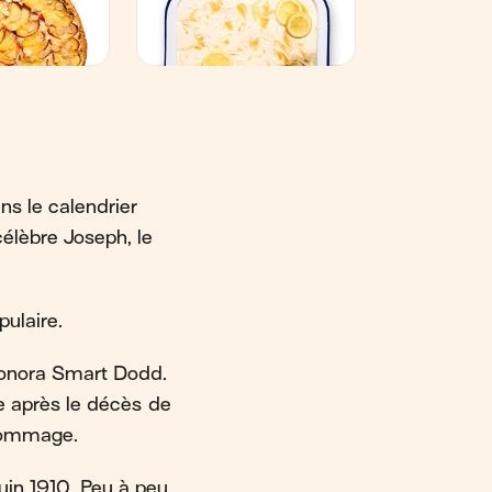
ns le calendrier
 célèbre Joseph, le
pulaire.
 Sonora Smart Dodd.
ère après le décès de
 hommage.
juin 1910. Peu à peu,