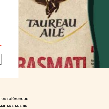
 les références
ssir ses sushis