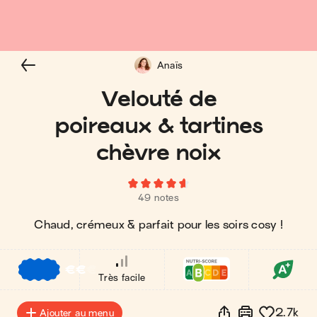
Anaïs
Velouté de
poireaux & tartines
chèvre noix
49 notes
Chaud, crémeux & parfait pour les soirs cosy !
€
€
€
Très facile
2.7k
Ajouter au menu