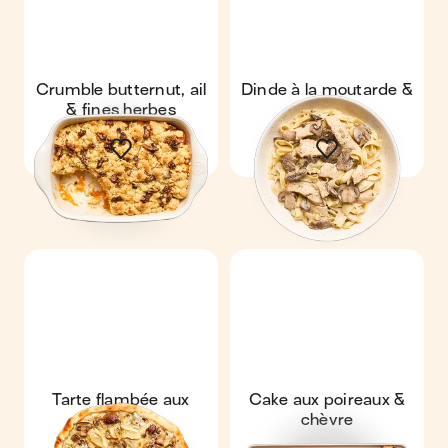
Crumble butternut, ail
Dinde à la moutarde &
& fines herbes
tagliatelle
Tarte flambée aux
Cake aux poireaux &
échalotes,
chèvre
champignons &