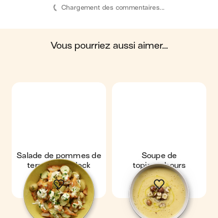
Chargement des commentaires...
océans, du sol, ainsi que les impacts sur la
biosphère. Ces impacts sont étudiés tout au long
du cycle de vie du produit.
vous pourriez aussi aimer...
Scores calculés par
Salade de pommes de
Soupe de
terre au haddock
topinambours