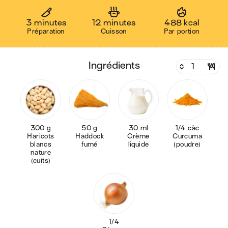
3 minutes
12 minutes
488 kcal
Préparation
Cuisson
Par portion
ingrédients
300 g
50 g
30 ml
1/4 càc
Haricots
Haddock
Crème
Curcuma
blancs
fumé
liquide
(poudre)
nature
(cuits)
1/4