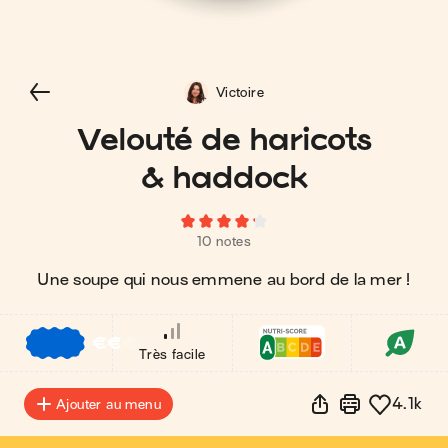
Victoire
Velouté de haricots
& haddock
10 notes
Une soupe qui nous emmene au bord de la mer !
€
€
€
Très facile
4.1k
Ajouter au menu