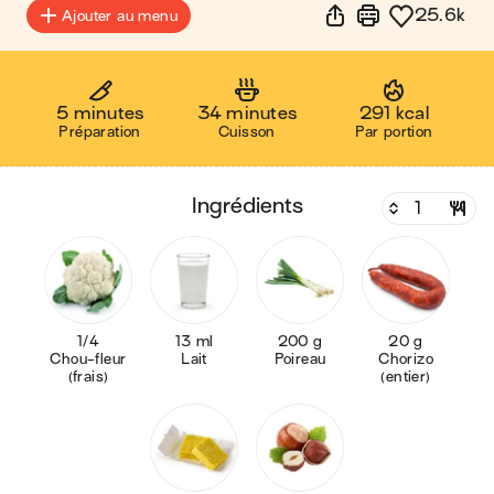
25.6k
Ajouter au menu
5 minutes
34 minutes
291 kcal
Préparation
Cuisson
Par portion
ingrédients
1/4
13 ml
200 g
20 g
Chou-fleur
Lait
Poireau
Chorizo
(frais)
(entier)