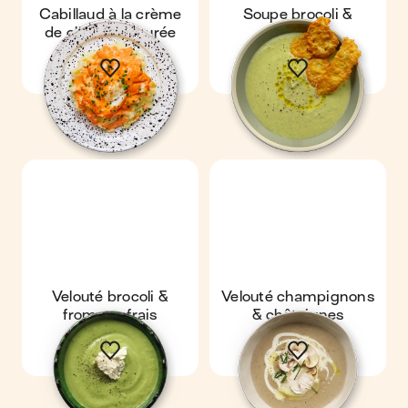
Cabillaud à la crème
Soupe brocoli &
de chorizo & purée
parmesan
Velouté brocoli &
Velouté champignons
fromage frais
& châtaignes