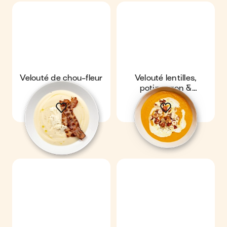
Velouté de chou-fleur
Velouté lentilles,
& lard
potimarron &
noisettes