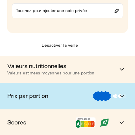
Touchez pour ajouter une note privée
Désactiver la veille
Valeurs nutritionnelles
Valeurs estimées moyennes pour une portion
Calories
291 kcal
Prix par portion
€
€
€
Matières grasses
15 g
€
Nos recettes à -2 € par portion
Glucides
17 g
Scores
€€
Nos recettes entre 2 € et 4 € par portion
Protéines
14 g